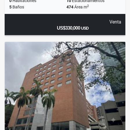
0
Habitaciones
10
Estacionamientos
2
5
Baños
474
Área m
Venta
US$330,000
USD