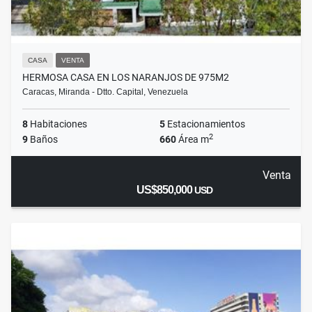
CASA
VENTA
HERMOSA CASA EN LOS NARANJOS DE 975M2
Caracas, Miranda - Dtto. Capital, Venezuela
8
Habitaciones
5
Estacionamientos
2
9
Baños
660
Área m
Venta
US$850,000
USD