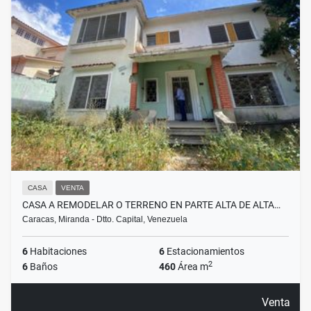
CASA
VENTA
CASA A REMODELAR O TERRENO EN PARTE ALTA DE ALTA…
Caracas, Miranda - Dtto. Capital, Venezuela
6
Habitaciones
6
Estacionamientos
2
6
Baños
460
Área m
Venta