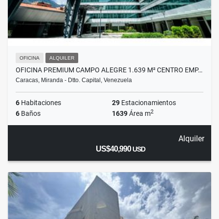
OFICINA
ALQUILER
OFICINA PREMIUM CAMPO ALEGRE 1.639 M² CENTRO EMP…
Caracas, Miranda - Dtto. Capital, Venezuela
6
Habitaciones
29
Estacionamientos
2
6
Baños
1639
Área m
Alquiler
US$40,990
USD