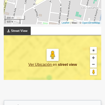
200 m
500 ft
Leaflet
| Wasi - ©
OpenStreetMap
Street View
Ver Ubicación
en
street view