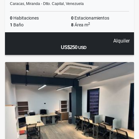
Caracas, Miranda - Dtto. Capital, Venezuela
0
Habitaciones
0
Estacionamientos
2
1
Baño
8
Área m
Alquiler
US$250
USD