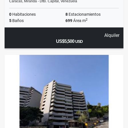
Caracas, Miranda - Dtto. Capital, Venezuela
0
Habitaciones
8
Estacionamientos
2
5
Baños
699
Área m
Alquiler
US$5,500
USD