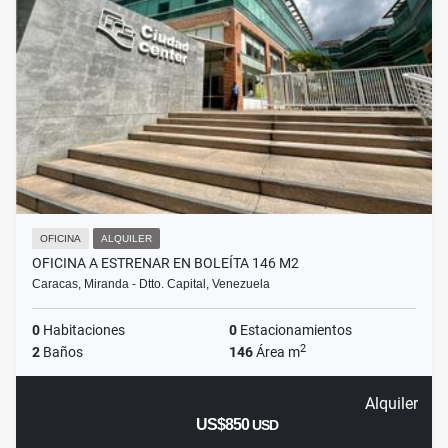
OFICINA
ALQUILER
OFICINA A ESTRENAR EN BOLEÍTA 146 M2
Caracas, Miranda - Dtto. Capital, Venezuela
0
Habitaciones
0
Estacionamientos
2
2
Baños
146
Área m
Alquiler
US$850
USD