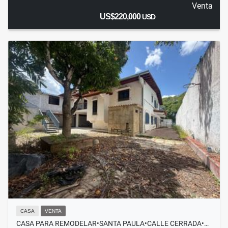
Venta
US$220,000
USD
CASA
VENTA
CASA PARA REMODELAR•SANTA PAULA•CALLE CERRADA•…