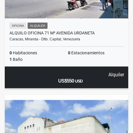
OFICINA
ALQUILER
ALQUILO OFICINA 71 M² AVENIDA URDANETA
Caracas, Miranda - Dtto. Capital, Venezuela
0
Habitaciones
0
Estacionamientos
1
Baño
Alquiler
US$550
USD