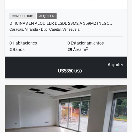
CONSULTORIO
ALQUILER
OFICINAS EN ALQUILER DESDE 29M2 A 359M2 (NEGO…
Caracas, Miranda - Dtto. Capital, Venezuela
0
Habitaciones
0
Estacionamientos
2
2
Baños
29
Área m
Alquiler
US$350
USD