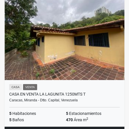
CASA
VENTA
CASA EN VENTA LA LAGUNITA 1250MTS T
Caracas, Miranda - Dtto. Capital, Venezuela
5
Habitaciones
5
Estacionamientos
2
5
Baños
470
Área m