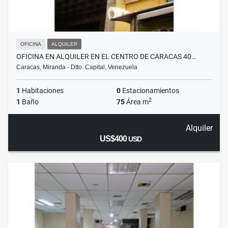
OFICINA
ALQUILER
OFICINA EN ALQUILER EN EL CENTRO DE CARACAS 40…
Caracas, Miranda - Dtto. Capital, Venezuela
1
Habitaciones
0
Estacionamientos
2
1
Baño
75
Área m
Alquiler
US$400
USD