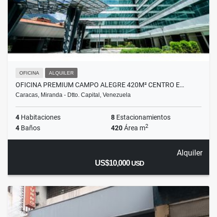
OFICINA
ALQUILER
OFICINA PREMIUM CAMPO ALEGRE 420M² CENTRO E…
Caracas, Miranda - Dtto. Capital, Venezuela
4
Habitaciones
8
Estacionamientos
2
4
Baños
420
Área m
Alquiler
US$10,000
USD