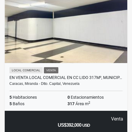
LOCAL COMERCIAL
VENTA
EN VENTA LOCAL COMERCIAL EN CC LIDO 317M², MUNICIP…
Caracas, Miranda - Dtto. Capital, Venezuela
5
Habitaciones
0
Estacionamientos
2
5
Baños
317
Área m
Venta
US$392,000
USD