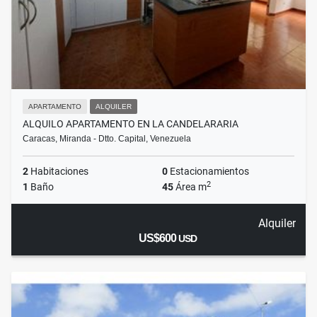
APARTAMENTO
ALQUILER
ALQUILO APARTAMENTO EN LA CANDELARARIA
Caracas, Miranda - Dtto. Capital, Venezuela
2
Habitaciones
0
Estacionamientos
2
1
Baño
45
Área m
Alquiler
US$600
USD