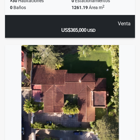
>30
Habitaciones
0
Estacionamientos
2
0
Baños
1261.19
Área m
Venta
US$365,000
USD