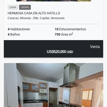
CASA
VENTA
HERMOSA CASA EN ALTO HATILLO
Caracas, Miranda - Dtto. Capital, Venezuela
4
Habitaciones
10
Estacionamientos
2
4
Baños
750
Área m
Venta
US$520,000
USD