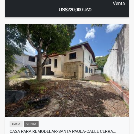
Venta
US$220,000
USD
CASA
VENTA
CASA PARA REMODELAR•SANTA PAULA•CALLE CERRA…