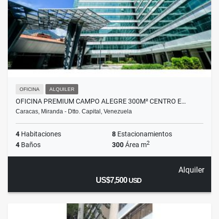
OFICINA
ALQUILER
OFICINA PREMIUM CAMPO ALEGRE 300M² CENTRO E…
Caracas, Miranda - Dtto. Capital, Venezuela
4
Habitaciones
8
Estacionamientos
2
4
Baños
300
Área m
Alquiler
US$7,500
USD