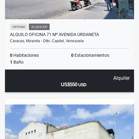
OFICINA
ALQUILER
ALQUILO OFICINA 71 M² AVENIDA URDANETA
Caracas, Miranda - Dtto. Capital, Venezuela
0
Habitaciones
0
Estacionamientos
1
Baño
Alquiler
US$550
USD